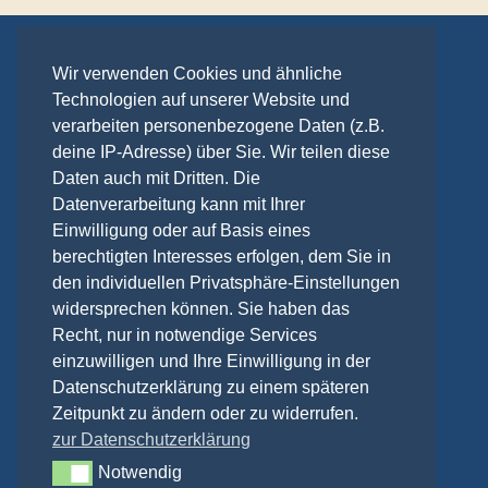
Kontakt
Wir verwenden Cookies und ähnliche
Technologien auf unserer Website und
Anreise
verarbeiten personenbezogene Daten (z.B.
Datenschutzerklärung
deine IP-Adresse) über Sie. Wir teilen diese
Impressum
Daten auch mit Dritten. Die
Datenverarbeitung kann mit Ihrer
Einwilligung oder auf Basis eines
Telefon:
berechtigten Interesses erfolgen, dem Sie in
+49 (0) 3831 263050
den individuellen Privatsphäre-Einstellungen
E-Mail:
widersprechen können. Sie haben das
fewo (at) fewo-in-stralsund.de
Recht, nur in notwendige Services
einzuwilligen und Ihre Einwilligung in der
Ansprechpartner:
Datenschutzerklärung zu einem späteren
Vermietung: Herr Seyfert
Zeitpunkt zu ändern oder zu widerrufen.
Verwaltung: Frau Seyfert
zur Datenschutzerklärung
Notwendig
Notwendig