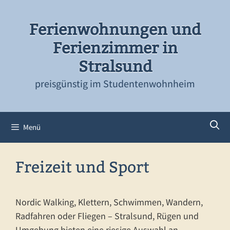
Zum
Inhalt
Ferienwohnungen und
springen
Ferienzimmer in
Stralsund
preisgünstig im Studentenwohnheim
Menü
Freizeit und Sport
Nordic Walking, Klettern, Schwimmen, Wandern,
Radfahren oder Fliegen – Stralsund, Rügen und
Umgebung bieten eine riesige Auswahl an