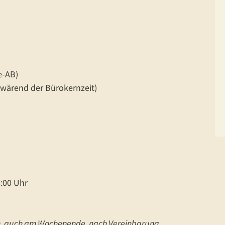
e-AB)
 wärend der Bürokernzeit)
 :
6:00 Uhr
n, auch am Wochenende, nach Vereinbarung